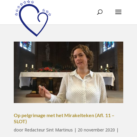
Op pelgrimage met het Mirakelteken (Afl. 11 –
SLOT)
door
Redacteur Sint Martinus
|
20 november 2020
|