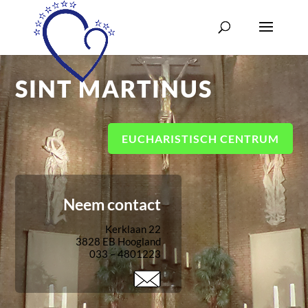
SINT MARTINUS
EUCHARISTISCH CENTRUM
Neem contact
Kerklaan 22
3828 EB Hoogland
033 – 4801223