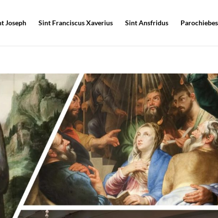
nt Joseph
Sint Franciscus Xaverius
Sint Ansfridus
Parochiebes