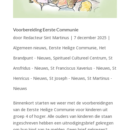
Voorbereiding Eerste Communie
door
Redacteur Sint Martinus
|
7 december 2025
|
Algemeen nieuws
,
Eerste Heilige Communie
,
Het
Brandpunt - Nieuws
,
Spiritueel Cultureel Centrum
,
St
Ansfridus - Nieuws
,
St Franciscus Xaverius - Nieuws
,
St
Henricus - Nieuws
,
St Joseph - Nieuws
,
St Martinus -
Nieuws
Binnenkort starten we weer met de voorbereidingen
van de Eerste Heilige Communie voor kinderen uit
groep 4 of hoger. Alle ouders van kinderen die staan
ingeschreven hebben een uitnodigingsbrief gekregen
om hun kind aan te melden. Geen brief gekregen?