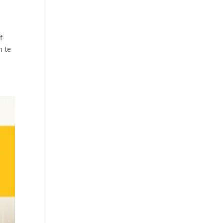
f
n te