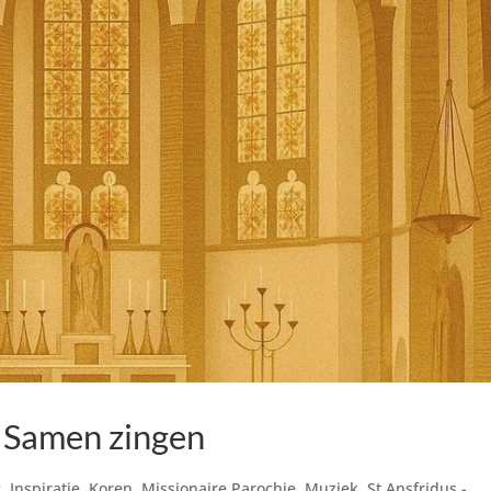
 Samen zingen
g
,
Inspiratie
,
Koren
,
Missionaire Parochie
,
Muziek
,
St Ansfridus -