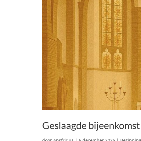
Geslaagde bijeenkomst
door
Ansfridus
|
6 december 2025
|
Bezinnin