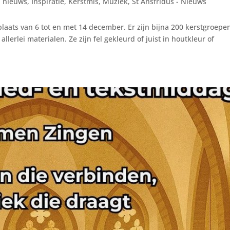
 nieuws
,
Inspiratie
,
Kerstmis
,
Muziek
,
St Ansfridus - Nieuws
 plaats van 6 tot en met 14 december. Er zijn bijna 200 kerstgroepe
lerlei materialen. Ze zijn fel gekleurd of juist in houtkleur of