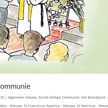
 Communie
025
|
Algemeen nieuws
,
Eerste Heilige Communie
,
Het Brandpunt -
ridus - Nieuws
,
St Franciscus Xaverius - Nieuws
,
St Henricus - Nieu