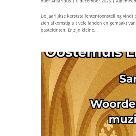
door
Ansfridus
|
6 december 2025
|
Algemeen
De Jaarlijkse kerststallententoonstelling vindt
zien afkomstig uit vele landen en gemaakt van al
pasteltinten. Er zijn kleine...