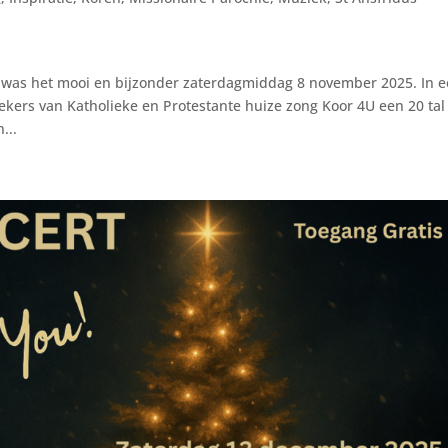
 was het mooi en bijzonder zaterdagmiddag 8 november 2025. In 
kers van Katholieke en Protestante huize zong Koor 4U een 20 tal
...