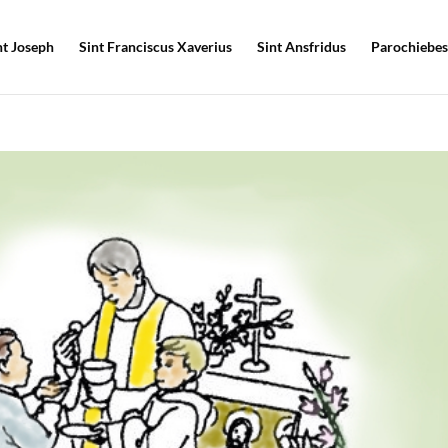
nt Joseph
Sint Franciscus Xaverius
Sint Ansfridus
Parochiebes