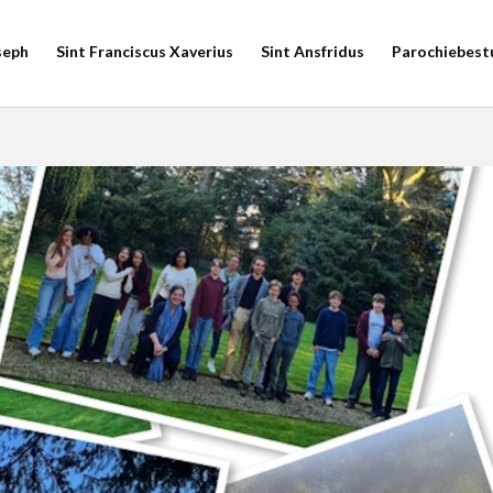
seph
Sint Franciscus Xaverius
Sint Ansfridus
Parochiebest