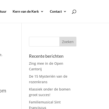
tuur
Kern van de Kerk
Contact
e
,
Recente berichten
Zing mee in de Open
Cantorij
De 15 Mysteriën van de
rozenkrans
Klassiek onder de bomen
rom
groot succes!
Familiemusical Sint
Franciscus