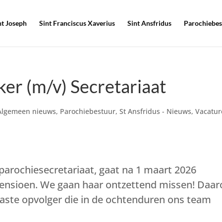
nt Joseph
Sint Franciscus Xaverius
Sint Ansfridus
Parochiebes
er (m/v) Secretariaat
Algemeen nieuws
,
Parochiebestuur
,
St Ansfridus - Nieuws
,
Vacatur
parochiesecretariaat, gaat na 1 maart 2026
pensioen. We gaan haar ontzettend missen! Daa
iaste opvolger die in de ochtenduren ons team