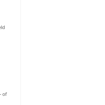
eld
- of