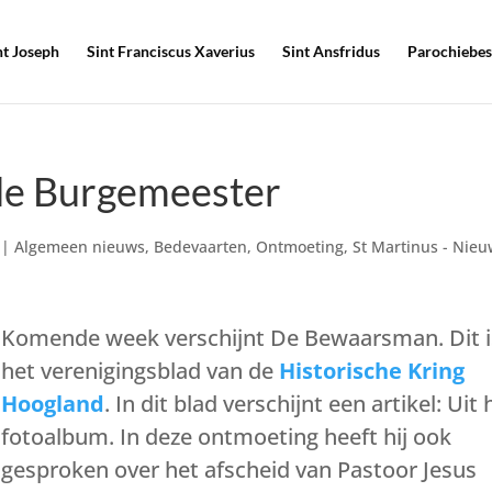
nt Joseph
Sint Franciscus Xaverius
Sint Ansfridus
Parochiebes
de Burgemeester
|
Algemeen nieuws
,
Bedevaarten
,
Ontmoeting
,
St Martinus - Nie
Komende week verschijnt De Bewaarsman. Dit i
het verenigingsblad van de
Historische Kring
Hoogland
. In dit blad verschijnt een artikel: Uit 
fotoalbum. In deze ontmoeting heeft hij ook
gesproken over het afscheid van Pastoor Jesus