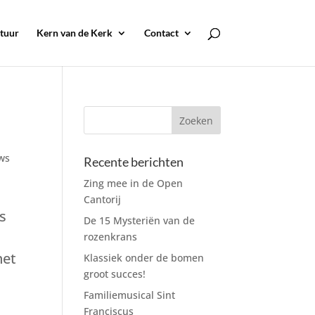
tuur
Kern van de Kerk
Contact
uws
Recente berichten
Zing mee in de Open
Cantorij
s
De 15 Mysteriën van de
rozenkrans
het
Klassiek onder de bomen
groot succes!
Familiemusical Sint
Franciscus