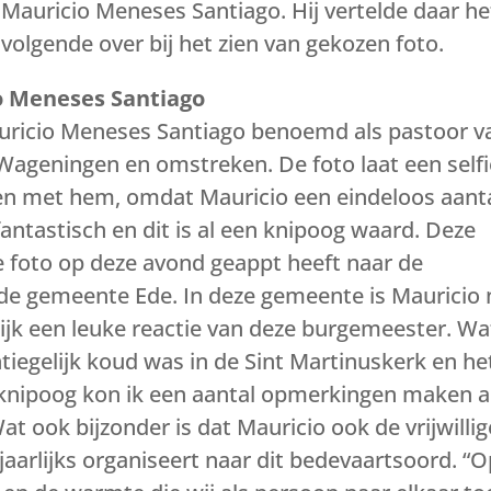
Mauricio Meneses Santiago. Hij vertelde daar he
volgende over bij het zien van gekozen foto.
o Meneses Santiago
auricio Meneses Santiago benoemd als pastoor v
Wageningen en omstreken. De foto laat een selfi
n met hem, omdat Mauricio een eindeloos aant
s fantastisch en dit is al een knipoog waard. Deze
ze foto op deze avond geappt heeft naar de
de gemeente Ede. In deze gemeente is Mauricio 
ijk een leuke reactie van deze burgemeester. Wa
ontiegelijk koud was in de Sint Martinuskerk en he
 knipoog kon ik een aantal opmerkingen maken a
t ook bijzonder is dat Mauricio ook de vrijwillig
j jaarlijks organiseert naar dit bedevaartsoord. “