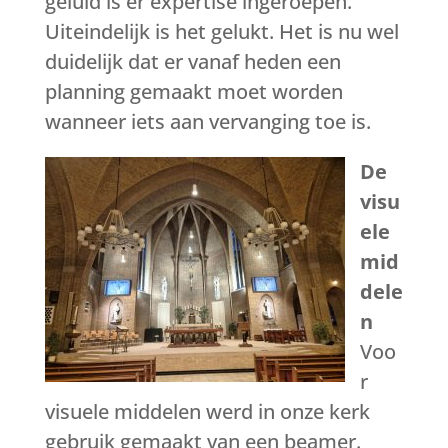
geluid is er expertise ingeroepen.
Uiteindelijk is het gelukt. Het is nu wel
duidelijk dat er vanaf heden een
planning gemaakt moet worden
wanneer iets aan vervanging toe is.
De
visu
ele
mid
dele
n
Voo
r
visuele middelen werd in onze kerk
gebruik gemaakt van een beamer.