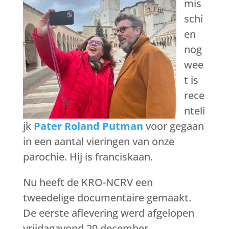
mis
schi
en
nog
wee
t is
rece
nteli
jk
Pater Roland Putman
voor gegaan
in een aantal vieringen van onze
parochie. Hij is franciskaan.
Nu heeft de KRO-NCRV een
tweedelige documentaire gemaakt.
De eerste aflevering werd afgelopen
vrijdagavond 20 december