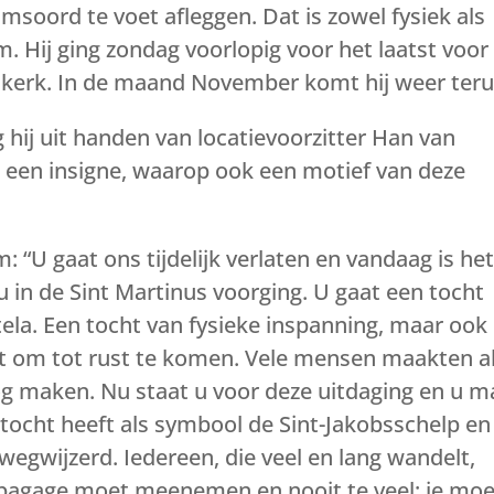
msoord te voet afleggen. Dat is zowel fysiek als
 Hij ging zondag voorlopig voor het laatst voor 
uskerk. In de maand November komt hij weer teru
 hij uit handen van locatievoorzitter Han van
 een insigne, waarop ook een motief van deze
“U gaat ons tijdelijk verlaten en vandaag is he
u in de Sint Martinus voorging. U gaat een tocht
la. Een tocht van fysieke inspanning, maar ook
ht om tot rust te komen. Vele mensen maakten a
og maken. Nu staat u voor deze uitdaging en u m
tocht heeft als symbool de Sint-Jakobsschelp en
egwijzerd. Iedereen, die veel en lang wandelt,
d bagage moet meenemen en nooit te veel; je moe