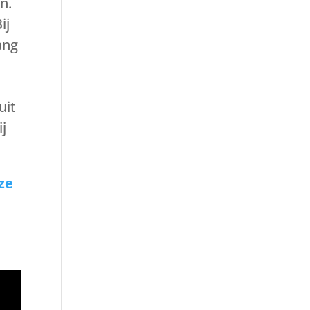
n.
ij
ang
uit
ij
ze