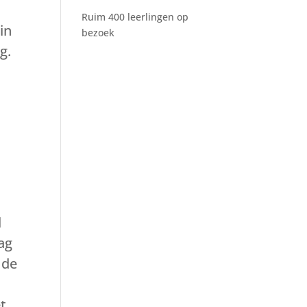
Ruim 400 leerlingen op
in
bezoek
g.
t
l
ag
 de
t