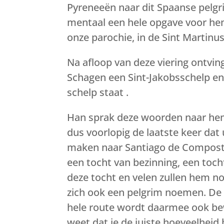
Pyreneeën naar dit Spaanse pelgri
mentaal een hele opgave voor hem.
onze parochie, in de Sint Martin
Na afloop van deze viering ontving
Schagen een Sint-Jakobsschelp en
schelp staat .
Han sprak deze woorden naar hem: 
dus voorlopig de laatste keer dat 
maken naar Santiago de Composte
een tocht van bezinning, een toc
deze tocht en velen zullen hem n
zich ook een pelgrim noemen. De 
hele route wordt daarmee ook bew
weet dat je de juiste hoeveelhei