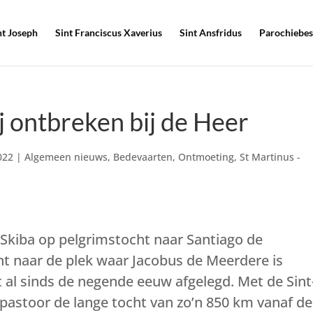
nt Joseph
Sint Franciscus Xaverius
Sint Ansfridus
Parochiebes
j ontbreken bij de Heer
022
|
Algemeen nieuws
,
Bedevaarten
,
Ontmoeting
,
St Martinus -
Skiba op pelgrimstocht naar Santiago de
t naar de plek waar Jacobus de Meerdere is
 al sinds de negende eeuw afgelegd. Met de Sint
 pastoor de lange tocht van zo’n 850 km vanaf de