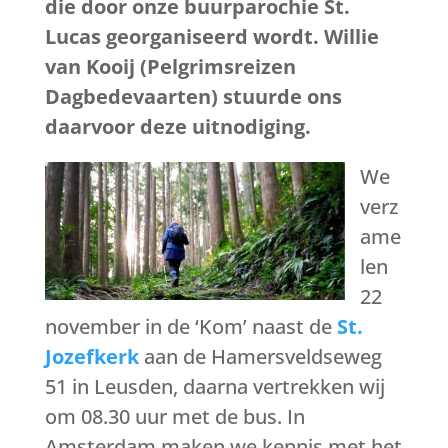
die door onze buurparochie St.
Lucas georganiseerd wordt. Willie
van Kooij (Pelgrimsreizen
Dagbedevaarten) stuurde ons
daarvoor deze uitnodiging.
We
verz
ame
len
22
november in de ‘Kom’ naast de
St.
Jozefkerk
aan de Hamersveldseweg
51 in Leusden, daarna vertrekken wij
om 08.30 uur met de bus. In
Amsterdam maken we kennis met het