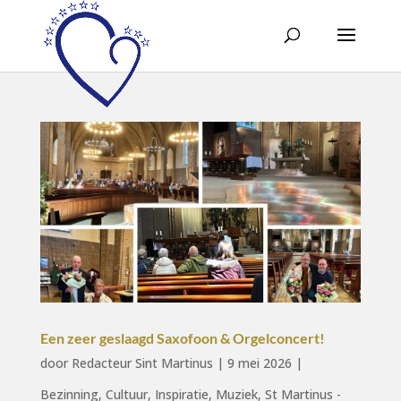
Een zeer geslaagd Saxofoon & Orgelconcert!
door
Redacteur Sint Martinus
|
9 mei 2026
|
Bezinning
,
Cultuur
,
Inspiratie
,
Muziek
,
St Martinus -