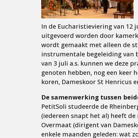
In de Eucharistieviering van 12 j
uitgevoerd worden door kamerko
wordt gemaakt met alleen de st
instrumentale begeleiding van b
van 3 juli a.s. kunnen we deze 
genoten hebben, nog een keer h
koren, Dameskoor St Henricus en
De samenwerking tussen beide
PetitSoli studeerde de Rheinber
(iedereen snapt het al) heeft d
Overmaat (dirigent van Dameskoo
enkele maanden geleden: wat zo