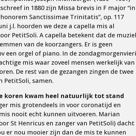
schreef in 1880 zijn Missa brevis in F major “in
honorem Sanctissimae Trinitatis”, op. 117
uni j.l. hoorden we deze a capella mis al
or PetitSoli. A capella betekent dat de muzie
emmen van de koorzangers. Er is geen
v een orgel of piano. In de zondagmorgenvier
prachtige mis waar zoveel mensen werkelijk van
oren. De rest van de gezangen zingen de twee
 PetitSoli, samen.
 koren kwam heel natuurlijk tot stand
ger mis grotendeels in voor coronatijd en
e mis nooit echt kunnen uitvoeren. Marian
r St Henricus en zanger van PetitSoli) dacht
u er nou mooier zijn dan de mis te kunnen