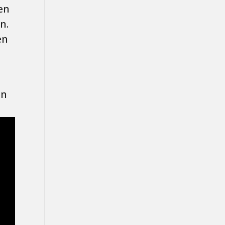
en
n.
en
en