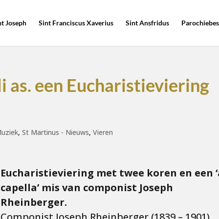
nt Joseph
Sint Franciscus Xaverius
Sint Ansfridus
Parochiebes
 as. een Eucharistieviering
uziek
,
St Martinus - Nieuws
,
Vieren
Eucharistieviering met twee koren en een ‘
capella’ mis van componist Joseph
Rheinberger.
Componist Joseph Rheinberger (1839 – 1901)