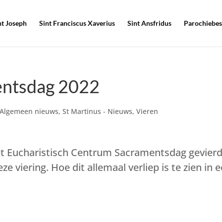
nt Joseph
Sint Franciscus Xaverius
Sint Ansfridus
Parochiebes
entsdag 2022
Algemeen nieuws
,
St Martinus - Nieuws
,
Vieren
et Eucharistisch Centrum Sacramentsdag gevierd
viering. Hoe dit allemaal verliep is te zien in 