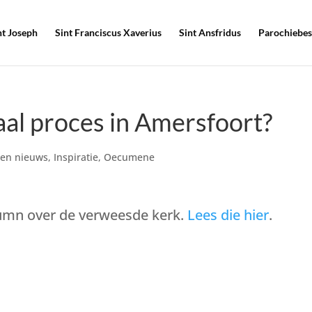
nt Joseph
Sint Franciscus Xaverius
Sint Ansfridus
Parochiebes
aal proces in Amersfoort?
en nieuws
,
Inspiratie
,
Oecumene
lumn over de verweesde kerk.
Lees die hier
.