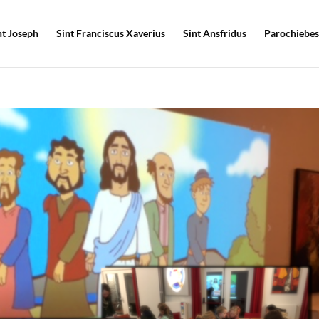
nt Joseph
Sint Franciscus Xaverius
Sint Ansfridus
Parochiebes