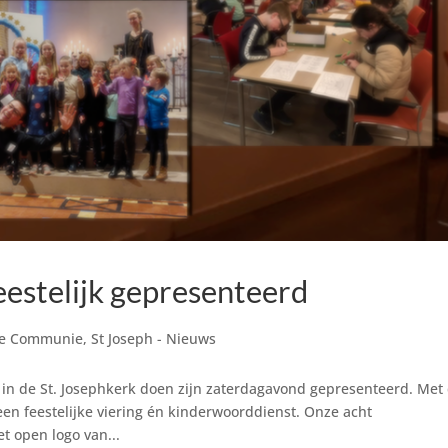
estelijk gepresenteerd
ige Communie
,
St Joseph - Nieuws
in de St. Josephkerk doen zijn zaterdagavond gepresenteerd. Met
en feestelijke viering én kinderwoorddienst. Onze acht
 open logo van...