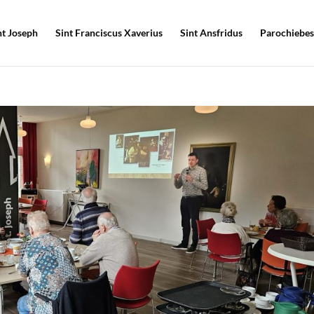
nt Joseph
Sint Franciscus Xaverius
Sint Ansfridus
Parochiebes