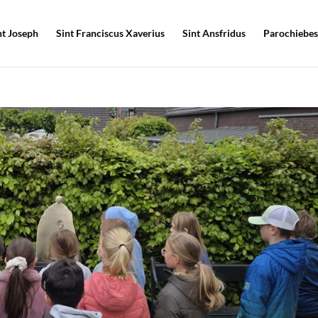
nt Joseph
Sint Franciscus Xaverius
Sint Ansfridus
Parochiebes