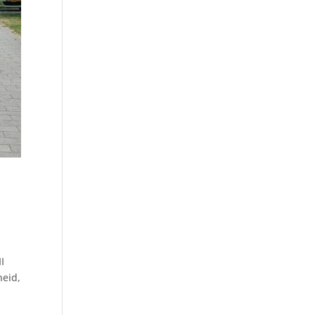
I
heid,