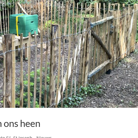
m ons heen
to Si'
,
St Joseph - Nieuws