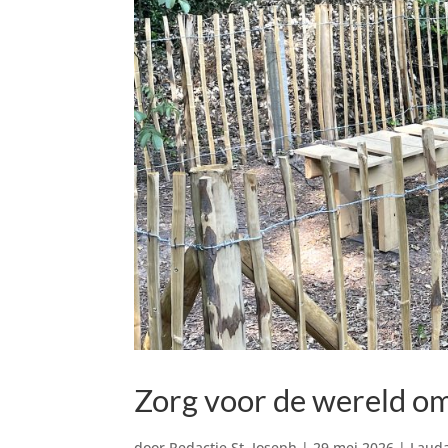
Zorg voor de wereld o
door
Redactie St. Joseph
|
29 mei 2026
|
Lauda