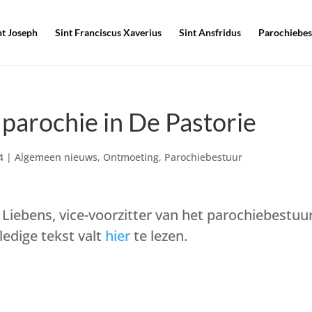
nt Joseph
Sint Franciscus Xaverius
Sint Ansfridus
Parochiebes
parochie in De Pastorie
4
|
Algemeen nieuws
,
Ontmoeting
,
Parochiebestuur
 Liebens, vice-voorzitter van het parochiebestuu
edige tekst valt
hier
te lezen.