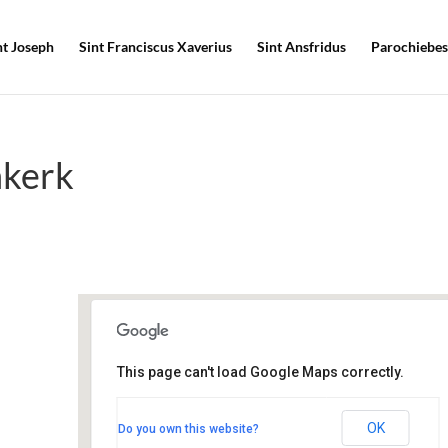
nt Joseph
Sint Franciscus Xaverius
Sint Ansfridus
Parochiebes
hkerk
This page can't load Google Maps correctly.
Pastorie Sint Josephkerk
van Tuyllstraat 2 - Hooglanderveen
OK
Do you own this website?
Evenementen