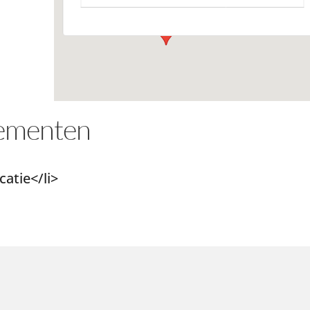
ementen
atie</li>