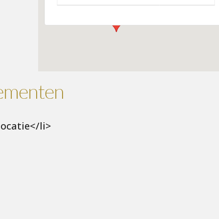
ementen
ocatie</li>