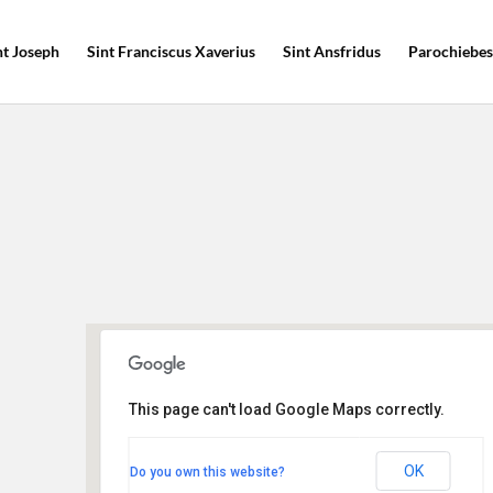
nt Joseph
Sint Franciscus Xaverius
Sint Ansfridus
Parochiebes
This page can't load Google Maps correctly.
Johanneskerk
Westsingel 30 - Amersfoort
OK
Do you own this website?
Evenementen