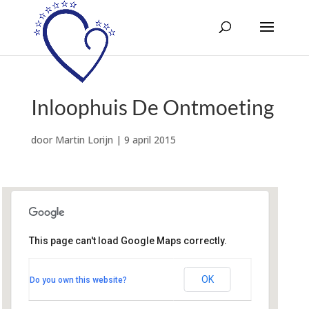
Inloophuis De Ontmoeting
door
Martin Lorijn
|
9 april 2015
This page can't load Google Maps correctly.
Inloophuis De Ontmoeting
De Bekroning 2 - Amersfoort
OK
Do you own this website?
Evenementen