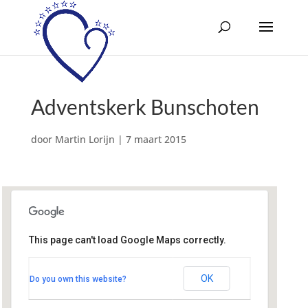
Adventskerk Bunschoten
door
Martin Lorijn
|
7 maart 2015
This page can't load Google Maps correctly.
Adventskerk Bunschoten
Gerbrandisingel - Bunschoten
OK
Do you own this website?
Evenementen