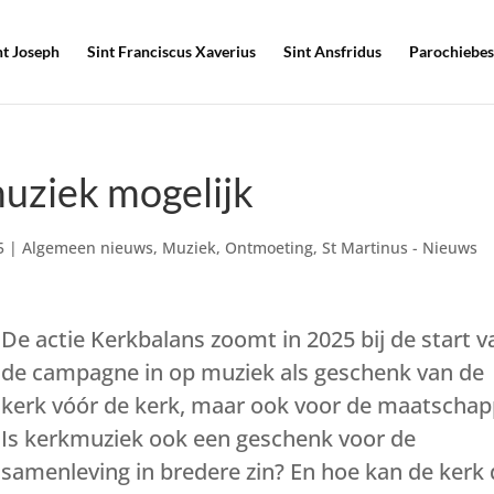
nt Joseph
Sint Franciscus Xaverius
Sint Ansfridus
Parochiebes
uziek mogelijk
5
|
Algemeen nieuws
,
Muziek
,
Ontmoeting
,
St Martinus - Nieuws
De actie Kerkbalans zoomt in 2025 bij de start v
de campagne in op muziek als geschenk van de
kerk vóór de kerk, maar ook voor de maatschapp
Is kerkmuziek ook een geschenk voor de
samenleving in bredere zin? En hoe kan de kerk 