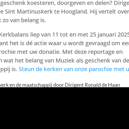
geschenk koesteren, doorgeven en delen? Dirig
 Sint Martinuskerk te Hoogland. Hij vertelt ove
zo van belang is.
Kerkbalans liep van 11 tot en met 25 januari 202
want het is dé actie waar u wordt gevraagd om ee
arochie met uw donatie. Met deze reportage en
n wat het belang van Muziek als geschenk van d
pij is.
Steun de kerken van onze parochie met 
 kerk en de maatschappij door Dirigent Ronald de Haan