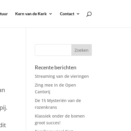
tuur
Kern van de Kerk
Contact
Recente berichten
Streaming van de vieringen
Zing mee in de Open
an
Cantorij
De 15 Mysteriën van de
ij.
rozenkrans
Klassiek onder de bomen
groot succes!
dit