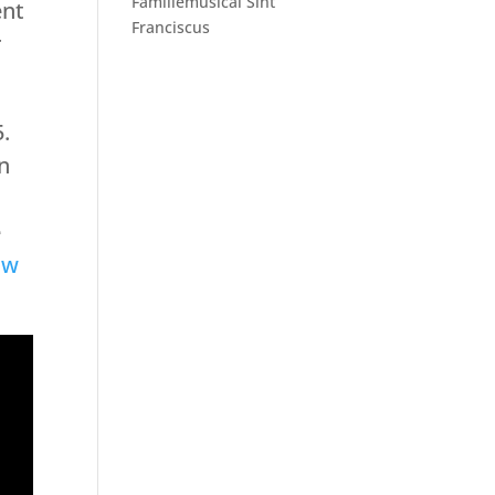
Familiemusical Sint
ent
Franciscus
r
5.
n
e
uw