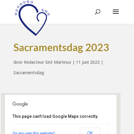
Sacramentsdag 2023
door
Redacteur Sint Martinus
|
11 juni 2023
|
Sacramentsdag
This page can't load Google Maps correctly.
Geloofsgemeenschap Sint
Martinus
Kerklaan 22 - Hoogland
OK
Do you own this website?