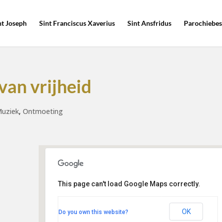
nt Joseph
Sint Franciscus Xaverius
Sint Ansfridus
Parochiebes
van vrijheid
uziek
,
Ontmoeting
This page can't load Google Maps correctly.
Geloofsgemeenschap Sint
Martinus
Kerklaan 22 - Hoogland
OK
Do you own this website?
Evenementen