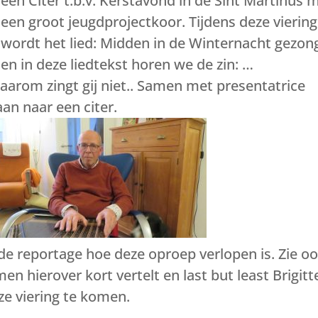
een Citer t.b.v. Kerstavond in de Sint Martinus 
een groot jeugdprojectkoor. Tijdens deze viering
wordt het lied: Midden in de Winternacht gezon
en in deze liedtekst horen we de zin: …
 waarom zingt gij niet.. Samen met presentatrice
an naar een citer.
nde reportage hoe deze oproep verlopen is. Zie o
n hierover kort vertelt en last but least Brigitt
ze viering te komen.