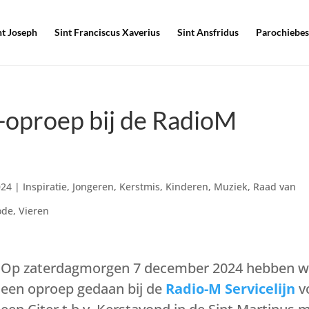
nt Joseph
Sint Franciscus Xaverius
Sint Ansfridus
Parochiebes
-oproep bij de RadioM
024
|
Inspiratie
,
Jongeren
,
Kerstmis
,
Kinderen
,
Muziek
,
Raad van
ode
,
Vieren
Op zaterdagmorgen 7 december 2024 hebben 
een oproep gedaan bij de
Radio-M Servicelijn
v