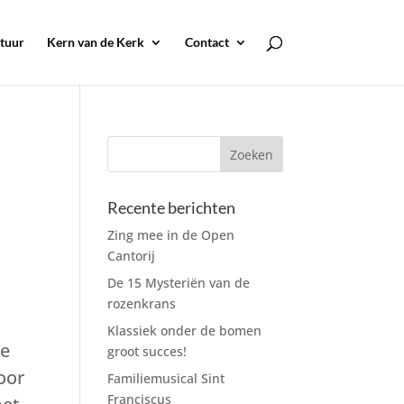
tuur
Kern van de Kerk
Contact
Recente berichten
Zing mee in de Open
Cantorij
De 15 Mysteriën van de
rozenkrans
Klassiek onder de bomen
we
groot succes!
oor
Familiemusical Sint
Franciscus