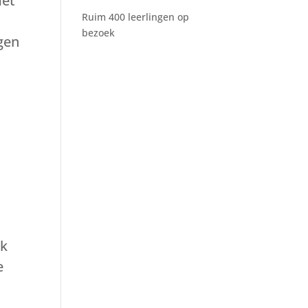
met
Ruim 400 leerlingen op
bezoek
gen
ok
e