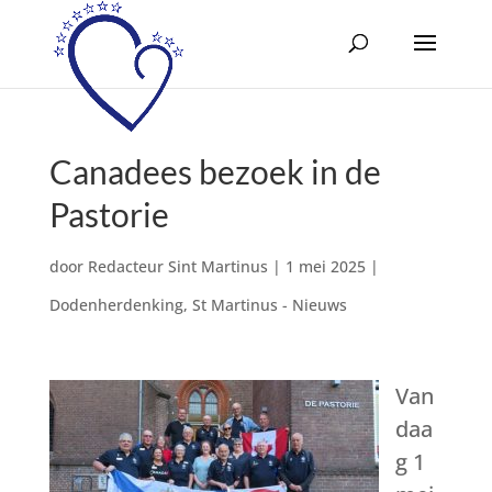
Canadees bezoek in de
Pastorie
door
Redacteur Sint Martinus
|
1 mei 2025
|
Dodenherdenking
,
St Martinus - Nieuws
Van
daa
g 1