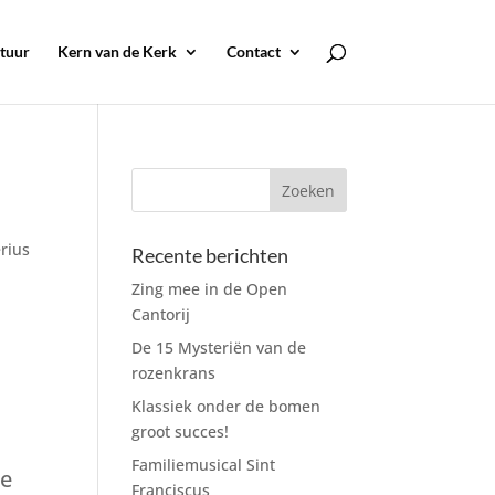
tuur
Kern van de Kerk
Contact
erius
Recente berichten
Zing mee in de Open
Cantorij
De 15 Mysteriën van de
rozenkrans
Klassiek onder de bomen
groot succes!
Familiemusical Sint
de
Franciscus