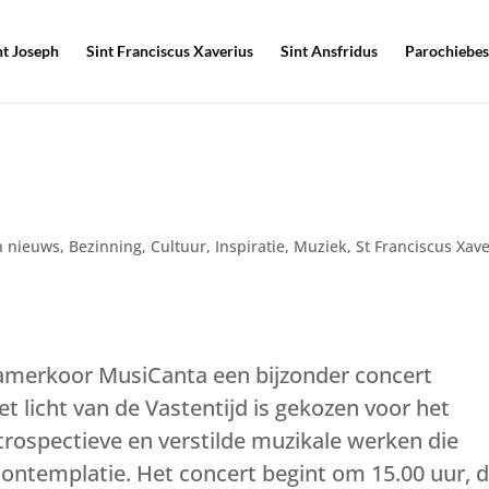
nt Joseph
Sint Franciscus Xaverius
Sint Ansfridus
Parochiebes
 nieuws
,
Bezinning
,
Cultuur
,
Inspiratie
,
Muziek
,
St Franciscus Xav
amerkoor MusiCanta een bijzonder concert
et licht van de Vastentijd is gekozen voor het
ntrospectieve en verstilde muzikale werken die
contemplatie. Het concert begint om 15.00 uur, 