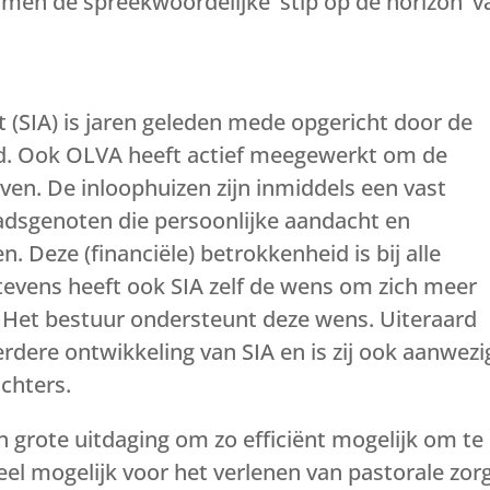
amen de spreekwoordelijke ‘stip op de horizon’ v
 (SIA) is jaren geleden mede opgericht door de
d. Ook OLVA heeft actief meegewerkt om de
even. De inloophuizen zijn inmiddels een vast
adsgenoten die persoonlijke aandacht en
 Deze (financiële) betrokkenheid is bij alle
evens heeft ook SIA zelf de wens om zich meer
. Het bestuur ondersteunt deze wens. Uiteraard
erdere ontwikkeling van SIA en is zij ook aanwezi
chters.
n grote uitdaging om zo efficiënt mogelijk om te
eel mogelijk voor het verlenen van pastorale zor