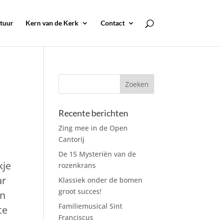
tuur
Kern van de Kerk
Contact
Recente berichten
Zing mee in de Open
Cantorij
De 15 Mysteriën van de
kje
rozenkrans
ar
Klassiek onder de bomen
groot succes!
in
Familiemusical Sint
te
Franciscus