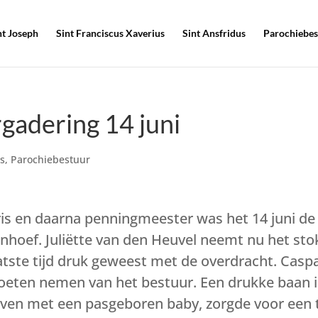
nt Joseph
Sint Franciscus Xaverius
Sint Ansfridus
Parochiebes
rgadering 14 juni
s
,
Parochiebestuur
ris en daarna penningmeester was het 14 juni de
enhoef. Juliëtte van den Heuvel neemt nu het sto
atste tijd druk geweest met de overdracht. Casp
moeten nemen van het bestuur. Een drukke baan 
even met een pasgeboren baby, zorgde voor een 