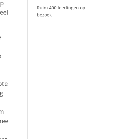
op
Ruim 400 leerlingen op
eel
bezoek
e
e
ote
ng
om
mee