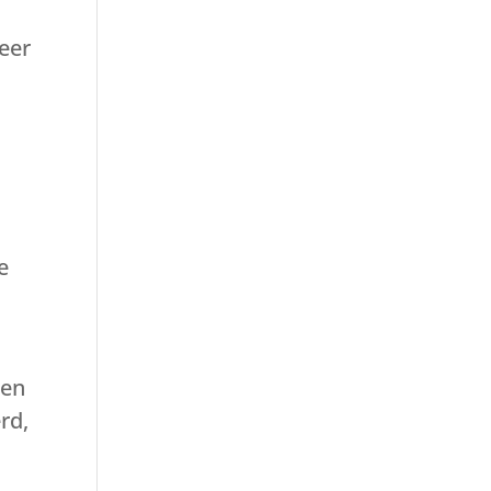
keer
e
 en
rd,