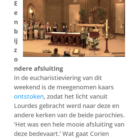
E
e
n
b
ij
z
o
ndere afsluiting
In de eucharistieviering van dit
weekend is de meegenomen kaars
ontstoken
, zodat het licht vanuit
Lourdes gebracht werd naar deze en
andere kerken van de beide parochies.
‘Het was een hele mooie afsluiting van
deze bedevaart.’ Wat gaat Corien