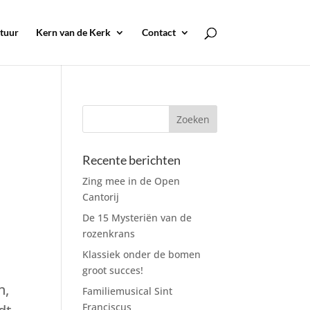
tuur
Kern van de Kerk
Contact
Recente berichten
Zing mee in de Open
Cantorij
De 15 Mysteriën van de
rozenkrans
Klassiek onder de bomen
groot succes!
n,
Familiemusical Sint
Franciscus