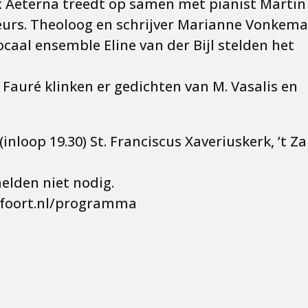
 Aeterna treedt op samen met pianist Martin
teurs. Theoloog en schrijver Marianne Vonkem
ocaal ensemble Eline van der Bijl stelden het
 Fauré klinken er gedichten van M. Vasalis en
inloop 19.30) St. Franciscus Xaveriuskerk, ’t Z
elden niet nodig.
sfoort.nl/programma