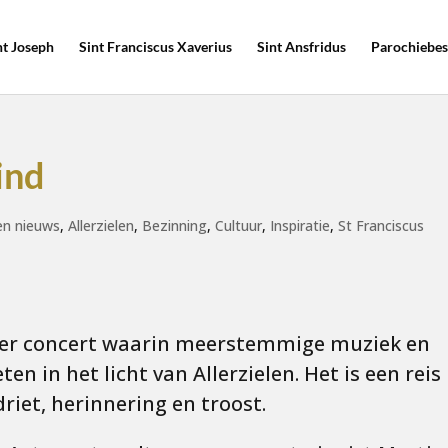
nt Joseph
Sint Franciscus Xaverius
Sint Ansfridus
Parochiebes
ind
n nieuws
,
Allerzielen
,
Bezinning
,
Cultuur
,
Inspiratie
,
St Franciscus
nder concert waarin meerstemmige muziek en
n in het licht van Allerzielen. Het is een reis
driet, herinnering en troost.