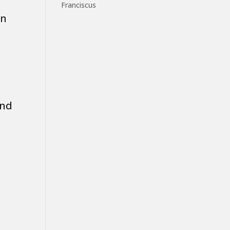
Franciscus
an
and