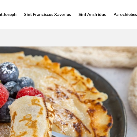
nt Joseph
Sint Franciscus Xaverius
Sint Ansfridus
Parochiebes