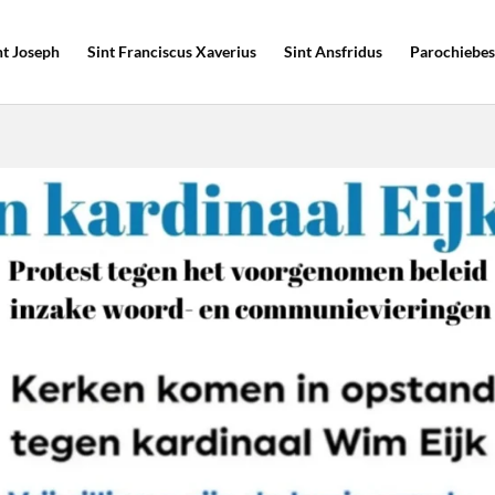
nt Joseph
Sint Franciscus Xaverius
Sint Ansfridus
Parochiebes