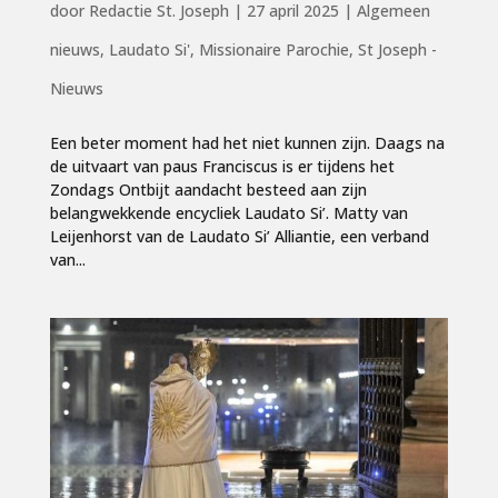
door
Redactie St. Joseph
|
27 april 2025
|
Algemeen
nieuws
,
Laudato Si'
,
Missionaire Parochie
,
St Joseph -
Nieuws
Een beter moment had het niet kunnen zijn. Daags na
de uitvaart van paus Franciscus is er tijdens het
Zondags Ontbijt aandacht besteed aan zijn
belangwekkende encycliek Laudato Si’. Matty van
Leijenhorst van de Laudato Si’ Alliantie, een verband
van...