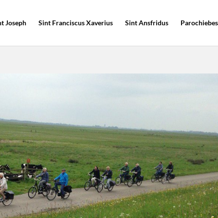
nt Joseph
Sint Franciscus Xaverius
Sint Ansfridus
Parochiebes