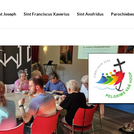
nt Joseph
Sint Franciscus Xaverius
Sint Ansfridus
Parochiebes