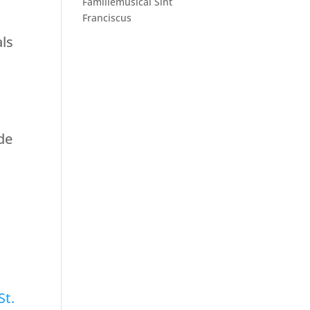
Familiemusical Sint
Franciscus
als
 de
j
St.