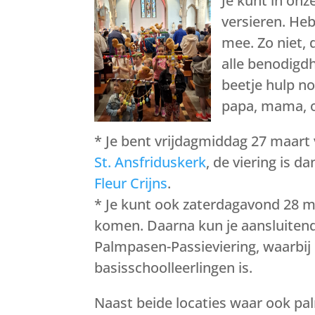
Je kunt in on
versieren. He
mee. Zo niet, 
alle benodigd
beetje hulp nod
papa, mama, 
* Je bent vrijdagmiddag 27 maart v
St. Ansfriduskerk
, de viering is 
Fleur Crijns
.
* Je kunt ook zaterdagavond 28 
komen. Daarna kun je aansluitend
Palmpasen-Passieviering, waarbij
basisschoolleerlingen is.
Naast beide locaties waar ook pa