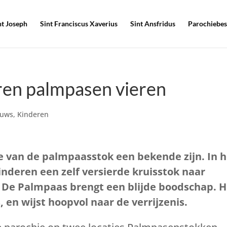
nt Joseph
Sint Franciscus Xaverius
Sint Ansfridus
Parochiebes
ren palmpasen vieren
euws
,
Kinderen
ie van de palmpaasstok een bekende zijn. In 
deren een zelf versierde kruisstok naar
s. De Palmpaas brengt een blijde boodschap. H
, en wijst hoopvol naar de verrijzenis.