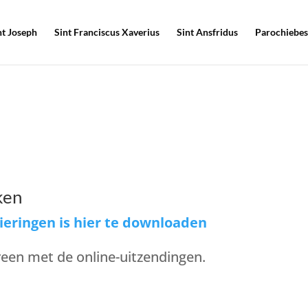
nt Joseph
Sint Franciscus Xaverius
Sint Ansfridus
Parochiebes
ken
vieringen is hier te downloaden
een met de online-uitzendingen.