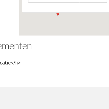
ementen
atie</li>