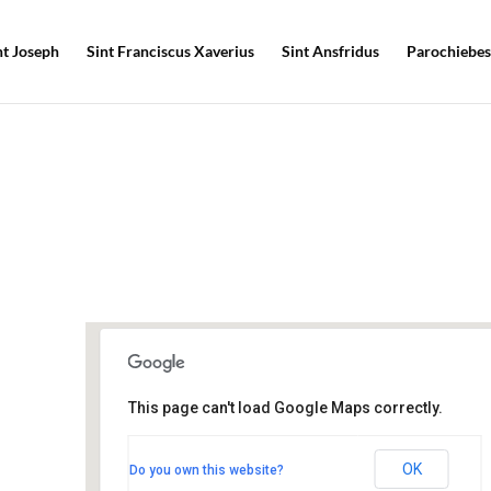
nt Joseph
Sint Franciscus Xaverius
Sint Ansfridus
Parochiebes
This page can't load Google Maps correctly.
Kruispunt-post
Weteringkade 162a - Amersfoort
OK
Do you own this website?
Evenementen