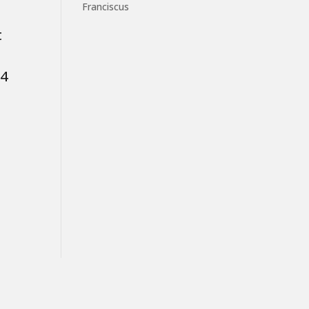
Franciscus
t
 4