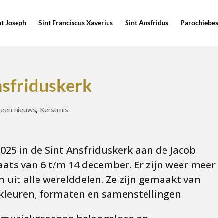
nt Joseph
Sint Franciscus Xaverius
Sint Ansfridus
Parochiebes
nsfriduskerk
een nieuws
,
Kerstmis
2025 in de Sint Ansfriduskerk aan de Jacob
aats van 6 t/m 14 december. Er zijn weer meer
n uit alle werelddelen. Ze zijn gemaakt van
ei kleuren, formaten en samenstellingen.