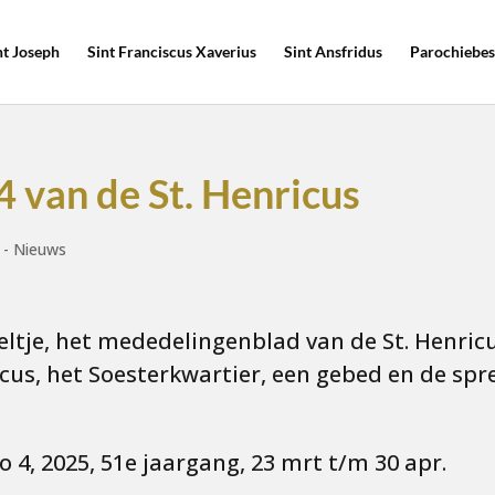
nt Joseph
Sint Franciscus Xaverius
Sint Ansfridus
Parochiebes
4 van de St. Henricus
 - Nieuws
ltje, het mededelingenblad van de St. Henricu
icus, het Soesterkwartier, een gebed en de spr
o 4, 2025, 51e jaargang, 23 mrt t/m 30 apr.