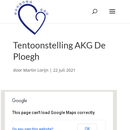
Tentoonstelling AKG De
Ploegh
door
Martin Lorijn
|
22 juli 2021
This page can't load Google Maps correctly.
Sint Franciscus Xaveriuskerk
't Zand 29 - Amersfoort
OK
Do you own this website?