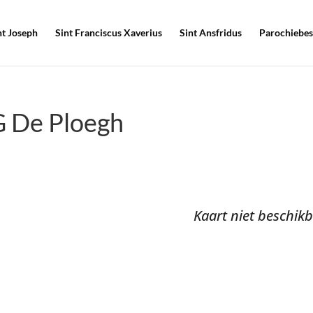
nt Joseph
Sint Franciscus Xaverius
Sint Ansfridus
Parochiebes
G De Ploegh
Kaart niet beschik