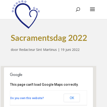
Sacramentsdag 2022
door
Redacteur Sint Martinus
|
19 juni 2022
This page can't load Google Maps correctly.
Geloofsgemeenschap Sint
Martinus
Kerklaan 22 - Hoogland
OK
Do you own this website?
Evenementen