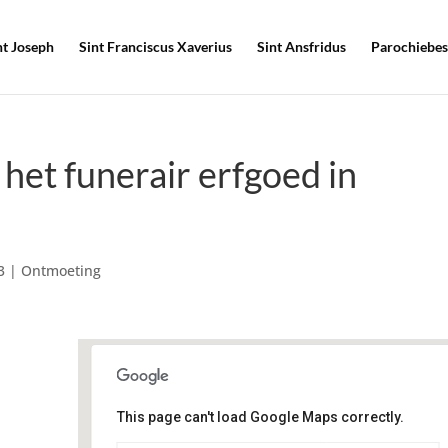
nt Joseph
Sint Franciscus Xaverius
Sint Ansfridus
Parochiebes
het funerair erfgoed in
3
|
Ontmoeting
This page can't load Google Maps correctly.
Geloofsgemeenschap Sint
Martinus