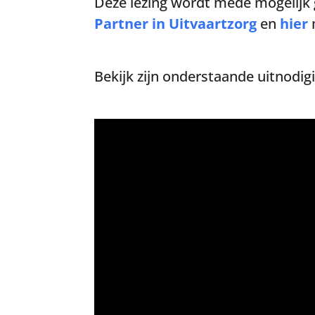
Deze lezing wordt mede mogelijk
Partner in Uitvaartzorg
en
hier
m
Bekijk zijn onderstaande uitnodig