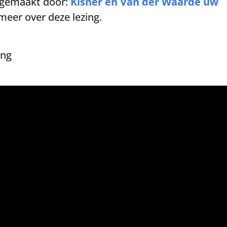
 gemaakt door:
Kisner en Van der Waarde uw
eer over deze lezing.
ing