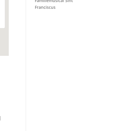
Familiemusical Sint
Franciscus
d