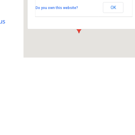
Kerklaan 22 - Hoogland
OK
Do you own this website?
Evenementen
us