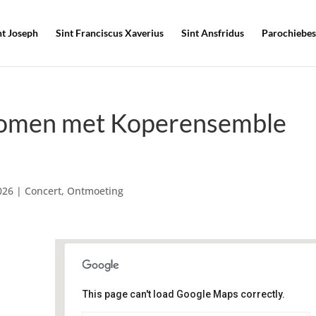
nt Joseph
Sint Franciscus Xaverius
Sint Ansfridus
Parochiebes
 bomen met Koperensemble
026
|
Concert
,
Ontmoeting
This page can't load Google Maps correctly.
Geloofsgemeenschap Sint
Martinus