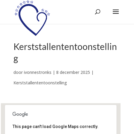
Kerststallententoonstellin
g
door
ivonnestronks
|
8 december 2025
|
Kerststallententoonstelling
This page can't load Google Maps correctly.
Sint Ansfriduskerk